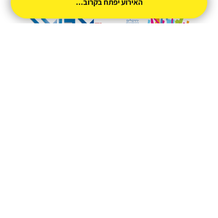
האירוע יפתח בקרוב...
מופעל על ידי
טיקצ'אק
- למכור כרטיסים זה קל
|
טיקצ'אק לייב
אירוע בקטגוריית
הופעות חיות